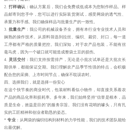
2.
打样确认
：确认方案后，我们会免费或低成本为您制作样品。样
品邮寄到您手中，您可以进行实际装货测试，感受网袋的透气性、
承重力和手感。我们确保样品与批量生产的一致性。
3.
批量生产
：我公司的机械设备齐全，拥有本行业专业技术人员和
娴熟的操作技术。从原料筛选到拉丝、编织、裁切、封口，每一道
工序都有严格的质量把控。我们深知，对于农产品包装，不能有丝
毫马虎，因为一个破口就可能造成整袋土豆的损伤。
4.
灵活交付
：我们支持按需排产，无论是小批次试单还是大批次长
期供单，都能保证交期。我们理解农产品季节性强的特点，会积极
配合您的采摘、上市时间节点，确保不耽误农时。
四、选择我们，就是选择一份安心
在这个快节奏的商业时代，包装材料看似小物件，却直接关系着农
产品的商品化率和损耗率。多年来，我们始终坚持“信誉是根本，品
质是生命，效益是目的”的服务宗旨。我们没有花哨的噱头，只有扎
实的工匠精神和创业者勤恳的姿态。
*
专业
：从网袋的编织结构到材料的力学性能，我们的技术团队能给
出最优解。