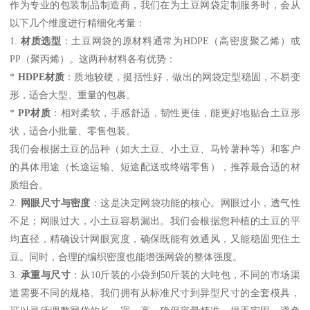
作为专业的包装制品制造商，我们在为土豆网袋定制服务时，会从
以下几个维度进行精细化考量：
1.
材质选型
：土豆网袋的原材料通常为HDPE（高密度聚乙烯）或
PP（聚丙烯）。这两种材料各有优势：
*
HDPE材质
：质地较硬，挺括性好，做出的网袋定型稳固，不易变
形，适合大型、重量的包裹。
*
PP材质
：相对柔软，手感舒适，韧性更佳，能更好地贴合土豆形
状，适合小批量、零售包装。
我们会根据土豆的品种（如大土豆、小土豆、马铃薯种等）和客户
的具体用途（长途运输、短途配送或终端零售），推荐最合适的材
质组合。
2.
网眼尺寸与密度
：这是决定网袋功能的核心。网眼过小，透气性
不足；网眼过大，小土豆容易漏出。我们会根据您种植的土豆的平
均直径，精确设计网眼宽度，确保既能有效通风，又能稳固兜住土
豆。同时，合理的编织密度也能增强网袋的整体强度。
3.
承重与尺寸
：从10斤装的小袋到50斤装的大吨包，不同的市场渠
道需要不同的规格。我们拥有从标准尺寸到异型尺寸的全套模具，