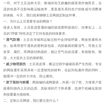
一环。对于土豆这种大宗、耐储存却又娇嫩的根茎类作物而言，合
适的包装不仅影响着运输效率，更直接关系到农户的收成与消费者
的体验。今天，我们就来聊聊土豆网袋定制这件事。
一、为什么土豆需要专业的网袋？
很多人觉得，土豆装进普通的编织袋或塑料袋就行。但事实上，土
豆的“呼吸”特性决定了它对包装的特殊要求。
*
透气防潮
：土豆在存储和运输过程中会持续呼吸，释放热量和水
分。如果用密不透风的塑料袋包装，内部极易积聚湿气，导致土豆
发芽、腐烂。而网袋结构疏松，能让空气自由流通，有效散热、散
湿，大大延长土豆的保鲜期。
*
减少物理损伤
：土豆表皮薄，搬运过程中磕碰容易产生伤痕。专业
的网袋通常采用具有一定柔韧性的材料，在起到包裹作用的同时，
能缓冲一定的外力冲击，防止擦伤。
*
便于装卸与称重
：网袋编织成网眼状，外观一目了然，方便客户直
接看到袋内土豆的品质。其标准的尺寸和承重，也便于机械化装卸
和按重量分拣销售。
二、定制土豆网袋，我们要注意什么？