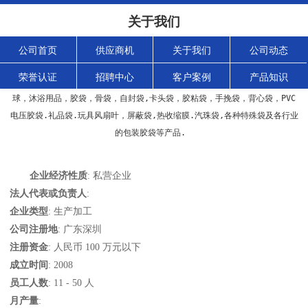
关于我们
公司首页
供应商机
关于我们
公司动态
荣誉认证
招聘中心
客户案例
产品知识
专业生产网袋，网眼袋，网格袋，网兜，网套，网罩，塑料网，网扣，沐浴
球，沐浴用品，胶袋，骨袋，自封袋,卡头袋，胶粘袋，手挽袋，背心袋，PVC
电压胶袋.礼品袋.玩具风扇叶，屏蔽袋,热收缩膜.汽珠袋,各种特殊袋及各行业
的包装胶袋等产品.　
企业经济性质
: 私营企业
法人代表或负责人
:
企业类型
: 生产加工
公司注册地
: 广东深圳
注册资金
: 人民币 100 万元以下
成立时间
: 2008
员工人数
: 11 - 50 人
月产量
: