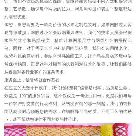
训，他们不仅熟悉机器的性能，更懂得如何根据不同的定制要求调
整工艺参数，确保每个网袋的拉力、网孔均匀度和表面平整度都达
到理想状态。
试想，当您需要为一款高价值的水果定制包装时，如果网眼过大容
易导致破损，网眼过小又会影响通风透气。我们的技术人员会根据
水果的大小和易损程度，精准计算网眼尺寸与网线粗细的搭配比
例。同样，对于需要长期户外使用的防护网，我们会选用耐老化、
抗紫外线的原材料，并结合增强编织工艺，让产品在恶劣环境中依
然保持稳固。正是这种对细节的执着和对技术的敬畏，让我们能够
从容面对各行业客户的复杂需求。
服务至上，信誉铸就合作基石
在过去的无数个日夜中，我们始终坚持“信誉是根本，品质是生命，
效益是目的”的服务宗旨。这不仅仅是一句企业口号，更是我们与每
一位客户打交道的行动准则。从初次咨询的那一刻起，我们的销售
团队就会耐心倾听您的需求，详细解释不同材质、不同工艺的优缺
点，甚至帮助您评估不同方案的性价比。