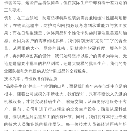
卡套等等。这些产品看似简单，但在实际生产中却有着千差万别的
工艺要求。
例如，在工业领域，防震垫和特殊包装袋需要兼顾缓冲性能与耐磨
性；在物流运输中，防护网和网扣必须考虑到承重能力与紧固效
果；而在日常生活里，沐浴用品和个性化卡头袋则更注重美观与触
感。正因为客户的需求如此多样，我们特别强调“定制”二字的含金
量。从网眼的大小、网袋的规格，到材质的软硬程度、颜色的选
择，再到印刷图案的设计，我们始终坚持以客户的需求为导向。无
论您是需要小批量的样品测试，还是大规模的批量生产，我们的专
业团队都能为您提供从设计到成品的全程服务。
技术为本，专业设备保障品质
“品质是生命”并非一句空洞的口号，而是我们多年来在市场中立足的
根本。随着公司规模的不断壮大，我们深知，只有不断投入先进的
机械设备，才能实现精确生产、缩短交期，从而更好地服务于客
户。目前，公司引进了行业领先的全套生产设备，涵盖从原料处
理、编织成型到后道加工的所有环节。同时，我们拥有本行业专业
的技术人员和娴熟的操作团队。每一位技术人员都经过严格的培