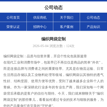
公司动态
公司首页
供应商机
关于我们
公司动态
荣誉认证
招聘中心
客户案例
产品知识
编织网袋定制
2026-05-04
浏览次数：
124
次
编织网袋定制：品质与信誉并重，开启个性化包装新篇章
在现代工业和消费市场中，包装早已不再仅仅是商品的简单“外衣”，
而是连接品牌与消费者之间的重要纽带。尤其是在物流运输、日常
生活用品存储以及工业物料处理等领域，编织网袋以其独特的透气
性好、结构坚固、使用方便等优势，受到了越来越多企业和个人的
青睐。作为一家深耕此行业多年的专业生产商，我们深知每一个网
袋背后承载的是客户的信任与期待。今天，我们就来聊聊关于“编织
网袋定制”的那些事儿，看看如何通过专业的技术与细致的服务，为
您的产品量身打造完美的“守护者”。