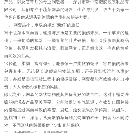
产品，以及它背后的专业制造者——深圳市新中南塑胶包装制品有
限公司。我们专注于蔬菜网套的研发、生产与批发，致力于为每一
位客户提供从源头到终端的优质包装解决方案。
一、 网套虽小，承载的却是“新鲜”的重任
对于蔬菜水果而言，碰撞与挤压是主要的损伤来源。一个苹果的磕
伤，一串葡萄的掉落，一颗青菜的叶片破损，都会直接影响其商品
价值，甚至引发损耗与浪费。蔬菜网套，正是解决这一痛点的简单
而高效的工具。
它轻盈、柔韧、富有弹性，能够像一层柔软的铠甲，将易损的蔬果
包裹其中。无论是长途颠簸的物流车厢，还是频繁搬运的仓库货
架，亦或是卖场理货过程中的轻微磕碰，网套都能有效缓冲外力冲
击，大大降低机械损伤的风险。
除此之外，网套的网状结构使其具备良好的透气性。这对于需要呼
吸的鲜活农产品至关重要。它能够促进空气流通，有效防止因包装
内部湿度过高而导致的霉变、腐烂，延长蔬果的保鲜期。从甜瓜、
蜜桃到土豆、洋葱，从娇嫩的草莓到沉甸甸的柚子，网套为不同特
性、不同形状的蔬果提供了定制化的保护。
二、 专业源于专注，品质源于细节