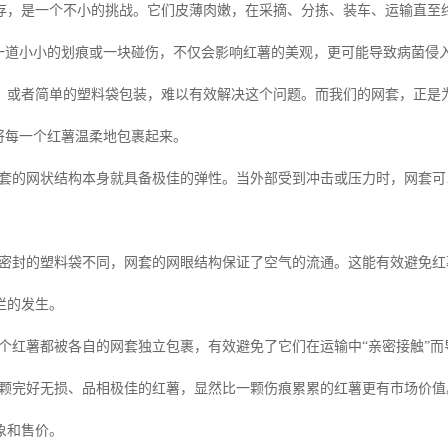
存，是一个不小的挑战。它们皮薄肉嫩，在采摘、分拣、装车、运输直至
。一道小小的划痕或一块碰伤，不仅会影响红薯的美观，更可能导致病菌侵
，或者简单的塑料袋包装，难以有效解决这个问题。而我们的网套，正是
，将每一个红薯温柔地包裹起来。
套的网状结构本身就具备极佳的弹性。当外部受到冲击或压力时，网套可
密封的塑料袋不同，网套的网眼结构保证了空气的流通。这能有效避免红
烂的发生。
个红薯都被各自的网套独立包裹，有效避免了它们在运输中“亲密接触”而
颗完好无损、品相极佳的红薯，显然比一颗伤痕累累的红薯更有市场价值
象和售价。