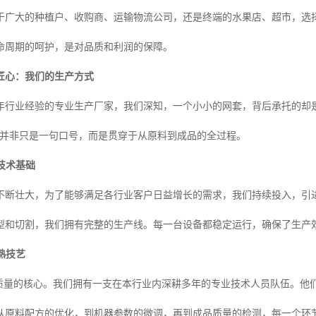
于广大的种植户、收购商、运输物流公司，还是终端的水果店、超市，选
命周期的呵护，是对品质和利润的保障。
匠心：我们的生产方式
年行业经验的专业生产厂家，我们深知，一个小小的网套，背后承托的却
，并非只是一句口号，而是贯穿于从原料到成品的全过程。
与技术基础
不断壮大，为了能够满足各行业客户日益增长的需求，我们持续投入，引
型和切割，我们拥有完整的生产线。每一台设备都稳定运行，确保了生产
娴熟技艺
品质量的核心。我们拥有一支在本行业内深耕多年的专业技术人员队伍。他
从原料配方的优化，到机器参数的微调，再到成品质量的检测，每一个环