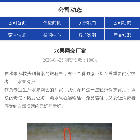
公司动态
公司首页
供应商机
关于我们
公司动态
荣誉认证
招聘中心
客户案例
产品知识
水果网套厂家
2026-04-23
浏览次数：
180
次
在水果从枝头到餐桌的旅程中，有一个看似微小却至关重要的守护
者——水果网套。
作为专业生产水果网套的厂家，我们深知这一层轻薄保护背后所承
载的责任：既要让每一颗水果在运输途中免受磕碰，又要让消费者
感受到自然馈赠的完好与新鲜。