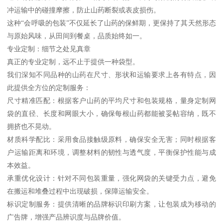
冲运输中的碰撞摩擦，防止山药断裂或表皮损伤。
这种“会呼吸的包装”不仅延长了山药的保鲜期，更保持了其天然形态
与原始风味，从田间到餐桌，品质始终如一。
专业定制：细节之处见真章
真正的专业定制，远不止于提供一种袋型。
我们深知不同品种的山药在尺寸、形状和运输要求上各有特点，因
此提供全方位的定制服务：
尺寸精准匹配：根据客户山药的平均尺寸和包装规格，量身定制网
袋的直径、长度和网眼大小，确保每根山药都能被妥帖容纳，既不
拥挤也不晃动。
材质科学配比：采用食品接触级原料，确保安全无害；同时根据客
户运输距离和环境，调整材料的韧性与透气度，平衡保护性能与成
本效益。
承重优化设计：针对不同包装重量，强化网袋的关键受力点，避免
在搬运和堆叠过程中出现破损，保障运输安全。
标识定制服务：提供清晰的品牌标识印刷方案，让包装成为移动的
广告牌，增强产品辨识度与品牌价值。