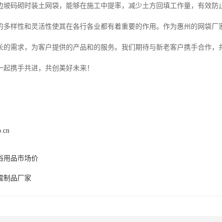
边坡码砌时装土网袋，能够在施工中提率，减少土方回填工作量，有效防
的多样性和灵活性使其在各行各业都有着重要的作用。作为惠州的网袋厂
长的需求，为客户提供的产品和的服务。我们期待与新老客户携手合作，
一起携手共进，共创美好未来！
p.cn
浴用品市场价
震制品厂家