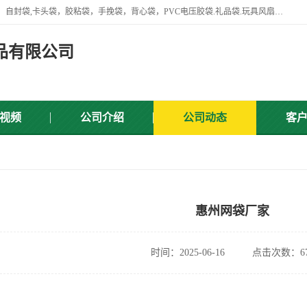
专业生产网袋，网套，塑料网，网扣，沐浴球，沐浴用品，胶袋，骨袋，自封袋,卡头袋，胶粘袋，手挽袋，背心袋，PVC电压胶袋.礼品袋.玩具风扇叶，屏蔽袋,等产品.
品有限公司
视频
公司介绍
公司动态
客
惠州网袋厂家
时间：2025-06-16
点击次数：67