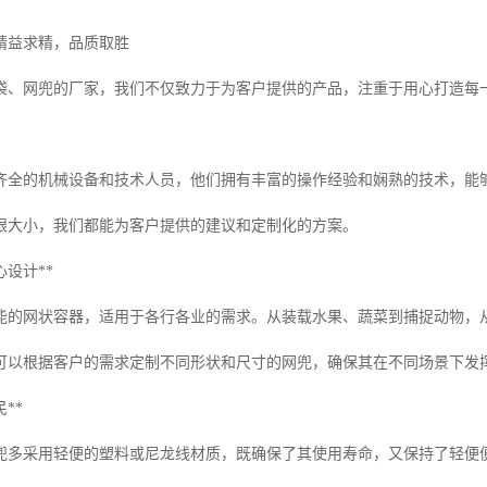
精益求精，品质取胜
袋、网兜的厂家，我们不仅致力于为客户提供的产品，注重于用心打造每
齐全的机械设备和技术人员，他们拥有丰富的操作经验和娴熟的技术，能
眼大小，我们都能为客户提供的建议和定制化的方案。
心设计**
能的网状容器，适用于各行各业的需求。从装载水果、蔬菜到捕捉动物，
可以根据客户的需求定制不同形状和尺寸的网兜，确保其在不同场景下发
**
兜多采用轻便的塑料或尼龙线材质，既确保了其使用寿命，又保持了轻便