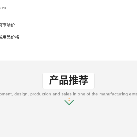
p.cn
袋市场价
浴用品价格
产品推荐
ment, design, production and sales in one of the manufacturing ent