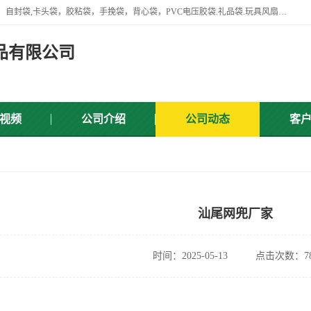
专业生产网袋，网套，塑料网，网扣，沐浴球，沐浴用品，胶袋，骨袋，自封袋,卡头袋，胶粘袋，手挽袋，背心袋，PVC电压胶袋.礼品袋.玩具风扇叶，屏蔽袋,等产品.
品有限公司
视频
公司介绍
公司动态
客
汕尾网兜厂家
时间：2025-05-13
点击次数：78