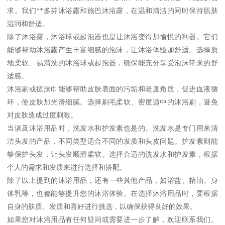
求。我们**多芬沐浴露和施巴沐浴露，在温和清洁的同时保持肌肤
湿润和舒适。
除了沐浴露，沐浴球或起泡器也是让沐浴变得加愉悦的利器。它们
能够帮助沐浴露产生丰富细腻的泡沫，让沐浴体验加舒适。选择质
地柔软、易清洗的沐浴球或起泡器，确保能充分享受泡沫带来的舒
适感。
沐浴刷或搓澡巾能够帮助皮肤表面的污垢和老废角质，促进血液循
环，使皮肤加光滑细腻。选择刷毛柔软、密度适中的沐浴刷，避免
对皮肤造成过度刺激。
当谈及沐浴用品时，洗发水和护发素也是的。洗发水是专门用来清
洁头发的产品，不同类型适合不同的发质和头皮问题。护发素则能
够保护头发，让头发顺滑柔软。选择合适的洗发水和护发素，根据
个人的需求和发质来进行选择和搭配。
除了以上提到的沐浴用品，还有一些其他产品，如浴盐、精油、身
体乳等，也都能够提升您的沐浴体验。在选择沐浴用品时，要根据
自身的肤质、发质和喜好进行挑选，以确保获得良好的效果。
如果您对沐浴用品有任何疑问或需要进一步了解，欢迎联系我们。