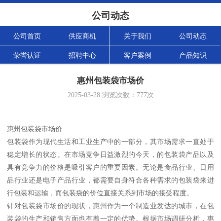
公司动态
公司首页
供应商机
关于我们
公司动态
荣誉认证
招聘中心
客户案例
产品知识
惠州包装袋市场价
2025-03-28
浏览次数：
777
次
惠州包装袋市场价
包装袋作为现代生活和工业生产中的一部分，其市场需求一直处于
稳定增长的状态。在市场竞争日益激烈的今天，的包装袋产品以及
具有竞争力的价格是吸引客户的重要因素。无论是食品行业、日用
品行业还是电子产品行业，都需要自身符合各种需求的包装袋来进
行包装和运输，而包装袋的价位直接关系到市场的接受程度。
针对包装袋市场价的现状，惠州作为一个制造业发达的城市，在包
装袋的生产和销售方面也有着一定的优势。根据市场调研分析，惠