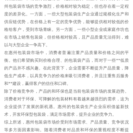
州包装袋市场的竞争激烈，价格相对较为稳定，但也存在着一定程
度的差异化。一方面，一些大型包装袋生产企业通过规模化生产和
供应链优势，在价格上有一定的竞争优势，能够提供相对较低的价
格给客户，受到市场青睐。另一方面，一些小型企业或家庭作坊也
在市场上销售包装袋，但价格相对较高，且产品质量无法得到，难
以与大型企业一争高下。
在惠州包装袋市场中，消费者普遍注重产品质量和价格之间的平
衡。他们希望购买到价格合理、的包装袋产品，而对于一些**低质
的产品并不感兴趣。在此背景下，企业需要不断提升产品质量，降
低生产成本，以具竞争力的价格来吸引消费者，并且注重售后服务
和**建设，赢得客户的信任和口碑。
除了价格竞争外，产品的和环保也是当前包装袋市场的发展趋势。
消费者对于环保、可降解的包装材料有着越来越强烈的需求，这为
企业提供了发展的新机遇。惠州的包装袋生产企业应积借鉴新技
术，开发环保型包装袋，满足市场需求，提升企业的竞争力。
综上所述，惠州包装袋市场价受到市场需求、产品质量、竞争状况
等多方面因素影响。随着消费者对品质和环保的重视程度不断提