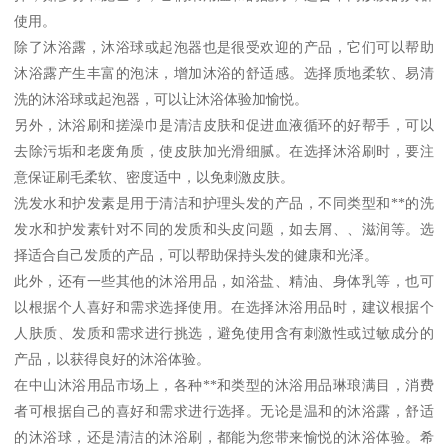
使用。
除了沐浴露，沐浴球或起泡器也是很受欢迎的产品，它们可以帮助
沐浴露产生丰富的泡沫，增加沐浴的舒适感。选择质地柔软、易清
洗的沐浴球或起泡器，可以让沐浴体验加愉悦。
另外，沐浴刷和搓澡巾是清洁皮肤和促进血液循环的好帮手，可以
去除污垢和老废角质，使皮肤加光滑细腻。在选择沐浴刷时，要注
意保证刷毛柔软、密度适中，以免刺激皮肤。
洗发水和护发素是用于清洁和护理头发的产品，不同类型和**的洗
发水和护发素针对不同的发质和头皮问题，如去屑、、滋润等。选
择适合自己发质的产品，可以帮助保持头发的健康和光泽。
此外，还有一些其他的沐浴用品，如浴盐、精油、身体乳等，也可
以根据个人喜好和需求选择使用。在选择沐浴用品时，建议根据个
人肤质、发质和需求进行挑选，避免使用含有刺激性或过敏成分的
产品，以获得良好的沐浴体验。
在中山沐浴用品市场上，各种**和类型的沐浴用品琳琅满目，消费
者可根据自己的喜好和需求进行选择。无论是温和的沐浴露，舒适
的沐浴球，还是清洁的沐浴刷，都能为您带来愉悦的沐浴体验。希