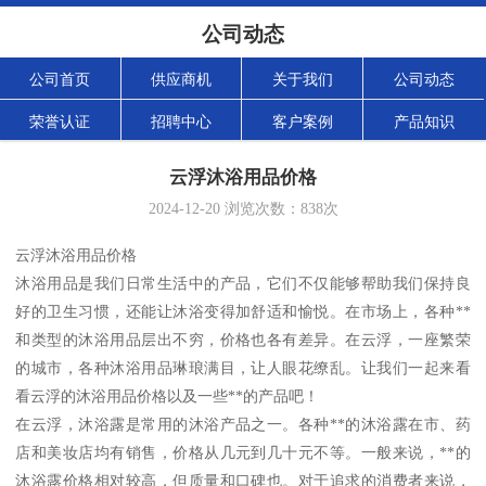
公司动态
公司首页
供应商机
关于我们
公司动态
荣誉认证
招聘中心
客户案例
产品知识
云浮沐浴用品价格
2024-12-20
浏览次数：
838
次
云浮沐浴用品价格
沐浴用品是我们日常生活中的产品，它们不仅能够帮助我们保持良
好的卫生习惯，还能让沐浴变得加舒适和愉悦。在市场上，各种**
和类型的沐浴用品层出不穷，价格也各有差异。在云浮，一座繁荣
的城市，各种沐浴用品琳琅满目，让人眼花缭乱。让我们一起来看
看云浮的沐浴用品价格以及一些**的产品吧！
在云浮，沐浴露是常用的沐浴产品之一。各种**的沐浴露在市、药
店和美妆店均有销售，价格从几元到几十元不等。一般来说，**的
沐浴露价格相对较高，但质量和口碑也。对于追求的消费者来说，