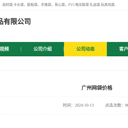
专业生产网袋，网套，塑料网，网扣，沐浴球，沐浴用品，胶袋，骨袋，自封袋,卡头袋，胶粘袋，手挽袋，背心袋，PVC电压胶袋.礼品袋.玩具风扇叶，屏蔽袋,等产品.
品有限公司
视频
公司介绍
公司动态
客
广州网袋价格
时间：2024-10-13
点击次数：86