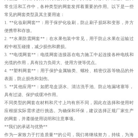
常生活和工作中，各种类型的网套发挥着重要的作用。以下是一些
常见的网套类型及其主要用途：
1. **化妆刷网套**：用于保护化妆刷，防止刷子损坏和变形，并方
便携带和存放。
2. **水果防震网套**：在水果包装中常见，用于防止水果在运输过
程中相互碰撞，减少损伤和磨损。
3. **电缆网套**：电缆网套连接器在电力施工中起连接各种电线和
光缆的作用，具有拉力负荷大、使用方便等优点。
4. **塑料网套**：用于保护金属轴类、螺栓、精密仪器等物品的外
表面，防止损伤和划伤。
5. **其他应用**：如肥皂盒沥水、清洁洗手池、防止地漏堵塞等，
具有过滤、保护或缓冲作用。
不同类型的网套在材料和尺寸上均有所不同，因此在选择和使用时
应根据实际需求进行挑选。为确保和环保，建议选择正规厂家生产
的网套，并遵循使用说明和注意事项。
**我们的承诺与优势**
作为一家致力于打造质量**的公司，我们将继续努力，持续，为海