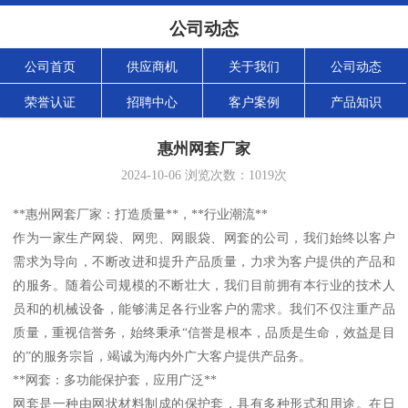
公司动态
公司首页
供应商机
关于我们
公司动态
荣誉认证
招聘中心
客户案例
产品知识
惠州网套厂家
2024-10-06
浏览次数：
1019
次
**惠州网套厂家：打造质量**，**行业潮流**
作为一家生产网袋、网兜、网眼袋、网套的公司，我们始终以客户
需求为导向，不断改进和提升产品质量，力求为客户提供的产品和
的服务。随着公司规模的不断壮大，我们目前拥有本行业的技术人
员和的机械设备，能够满足各行业客户的需求。我们不仅注重产品
质量，重视信誉务，始终秉承“信誉是根本，品质是生命，效益是目
的”的服务宗旨，竭诚为海内外广大客户提供产品务。
**网套：多功能保护套，应用广泛**
网套是一种由网状材料制成的保护套，具有多种形式和用途。在日