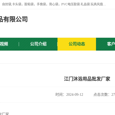
专业生产网袋，网套，塑料网，网扣，沐浴球，沐浴用品，胶袋，骨袋，自封袋,卡头袋，胶粘袋，手挽袋，背心袋，PVC电压胶袋.礼品袋.玩具风扇叶，屏蔽袋,等产品.
品有限公司
视频
公司介绍
公司动态
客
江门沐浴用品批发厂家
时间：2024-09-12
点击次数：27
发厂家