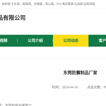
专业生产网袋，网套，塑料网，网扣，沐浴球，沐浴用品，胶袋，骨袋，自封袋,卡头袋，胶粘袋，手挽袋，背心袋，PVC电压胶袋.礼品袋.玩具风扇叶，屏蔽袋,等产品.
品有限公司
视频
公司介绍
公司动态
客
东莞防震制品厂家
时间：2024-04-18
点击次数：99
家：为您的安全保驾**