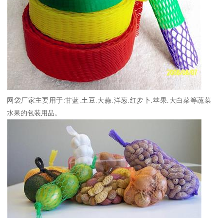
网袋厂家主要用于:甘蓝.土豆.大蒜.洋葱.红萝卜.苹果.大白菜等蔬菜
水果的包装用品。