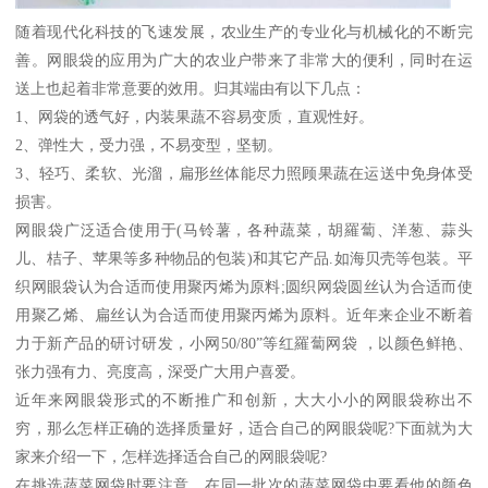
随着现代化科技的飞速发展，农业生产的专业化与机械化的不断完
善。网眼袋的应用为广大的农业户带来了非常大的便利，同时在运
送上也起着非常意要的效用。归其端由有以下几点：
1、网袋的透气好，内装果蔬不容易变质，直观性好。
2、弹性大，受力强，不易变型，坚韧。
3、轻巧、柔软、光溜，扁形丝体能尽力照顾果蔬在运送中免身体受
损害。
网眼袋广泛适合使用于(马铃薯，各种蔬菜，胡羅蔔、洋葱、蒜头
儿、桔子、苹果等多种物品的包装)和其它产品.如海贝壳等包装。平
织网眼袋认为合适而使用聚丙烯为原料;圆织网袋圆丝认为合适而使
用聚乙烯、扁丝认为合适而使用聚丙烯为原料。近年来企业不断着
力于新产品的研讨研发，小网50/80”等红羅蔔网袋 ，以颜色鲜艳、
张力强有力、亮度高，深受广大用户喜爱。
近年来网眼袋形式的不断推广和创新，大大小小的网眼袋称出不
穷，那么怎样正确的选择质量好，适合自己的网眼袋呢?下面就为大
家来介绍一下，怎样选择适合自己的网眼袋呢?
在挑选蔬菜网袋时要注意，在同一批次的蔬菜网袋中要看他的颜色