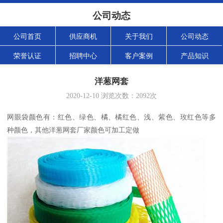
公司动态
公司首页
供应商机
关于我们
公司动态
荣誉认证
招聘中心
客户案例
产品知识
洋葱网套
2020-12-10
浏览次数：
2092
次
网眼袋颜色有：红色、绿色、橘、橘红色、浅、紫色、玫红色等多
种颜色，其他
洋葱网套
厂家颜色可加工定做