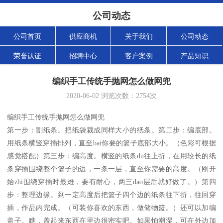
公司动态
公司首页
供应商机
关于我们
公司动态
荣誉认证
招聘中心
客户案例
产品知识
编织手工传统手抛网怎么做网兜
2020-06-02
浏览次数：
2754
次
编织手工传统手抛网怎么做网兜
第一步：割纸条。把纸袋裁成同样大小的纸条。第二步：编底部。
用纸条横竖穿插排列，直至bai你要的篮子底部大小。（色彩可根据
感觉搭配）第三步：编高度。横竖的纸条du往上折，在用较长的纸
条穿插围绕整个篮子的边，一条一层，直至你需要的高度。（刚开
始zhi围绕穿插时最难，要有耐心，两三dao层后就好做了。）第四
步：整理边缘。到一定高度后把篮子四个边的纸条往下折，往回穿
插，作品内完成。（可装你喜欢的东西，做储物篮。）还可以加编
盖子。瞧，盖起来东西在里边很密实吧。如果怕潮湿，可在外边加