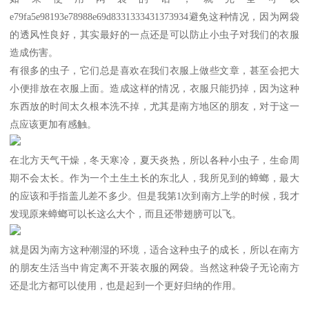
e79fa5e98193e78988e69d8331333431373934避免这种情况，因为网袋
的透风性良好，其实最好的一点还是可以防止小虫子对我们的衣服
造成伤害。
有很多的虫子，它们总是喜欢在我们衣服上做些文章，甚至会把大
小便排放在衣服上面。造成这样的情况，衣服只能扔掉，因为这种
东西放的时间太久根本洗不掉，尤其是南方地区的朋友，对于这一
点应该更加有感触。
在北方天气干燥，冬天寒冷，夏天炎热，所以各种小虫子，生命周
期不会太长。作为一个土生土长的东北人，我所见到的蟑螂，最大
的应该和手指盖儿差不多少。但是我第1次到南方上学的时候，我才
发现原来蟑螂可以长这么大个，而且还带翅膀可以飞。
就是因为南方这种潮湿的环境，适合这种虫子的成长，所以在南方
的朋友生活当中肯定离不开装衣服的网袋。当然这种袋子无论南方
还是北方都可以使用，也是起到一个更好归纳的作用。