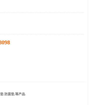
8098
震垫,等产品.　  
