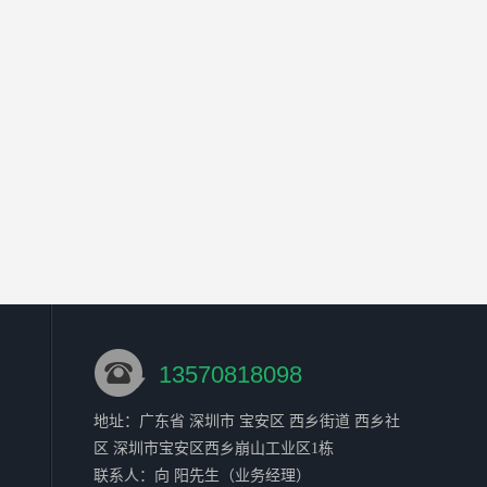
13570818098
地址：广东省 深圳市 宝安区 西乡街道 西乡社
区 深圳市宝安区西乡崩山工业区1栋
联系人：向 阳
先生
（业务经理）