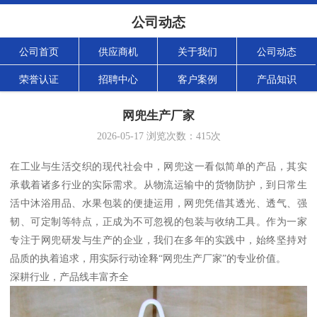
公司动态
公司首页
供应商机
关于我们
公司动态
荣誉认证
招聘中心
客户案例
产品知识
网兜生产厂家
2026-05-17
浏览次数：
415
次
在工业与生活交织的现代社会中，网兜这一看似简单的产品，其实
承载着诸多行业的实际需求。从物流运输中的货物防护，到日常生
活中沐浴用品、水果包装的便捷运用，网兜凭借其透光、透气、强
韧、可定制等特点，正成为不可忽视的包装与收纳工具。作为一家
专注于网兜研发与生产的企业，我们在多年的实践中，始终坚持对
品质的执着追求，用实际行动诠释“网兜生产厂家”的专业价值。
深耕行业，产品线丰富齐全