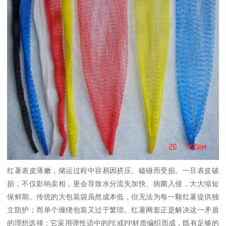
红薯表皮薄嫩，储运过程中容易因挤压、磕碰而受损。一旦表皮破
损，不仅影响卖相，更会导致水分流失加快、病菌入侵，大大缩短
保鲜期。传统的大包装袋虽然成本低，但无法为每一颗红薯提供独
立防护；而单个缠绕包装又过于繁琐。红薯网套正是解决这一矛盾
的理想选择：它采用弹性适中的PE或PP材质编织而成，既有足够的