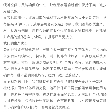
缓冲空间，又能确保透气性，让红薯在运输过程中保持干爽、减少
发霉风险。
在实际应用中，红薯网套的规格可以根据红薯的大小灵活定制。从
每袋装5斤到50斤，从单层网套到双层加厚款，我们都能按需生产。
对于批发商来说，选择合适的网套不仅能降低运输损耗率，还能提
升产品的整体形象，让客户在批零环节更放心。
我们的生产优势
公司经过多年稳健发展，已建立起一套完整的生产体系。厂区内配
备多台自动编织机、切袋机、封口机等专业设备，可高效完成从原
材料熔融、拉丝、编织到成品切割、打包的全流程。我们的技术人
员均拥有多年操作经验，熟悉不同规格网套的工艺参数调整，能够
确保每一批产品的网孔均匀、拉力一致、边缘整齐。
在原材料选用上，我们坚持使用符合食品接触安全要求的全新料，
杜绝添加回料或劣质填充物。这不仅保证了网套的柔韧度和使用寿
命，也避免了有害物质迁移到红薯表面的风险。所有出厂产品均经
过抽样检验，包括拉伸强度测试、色牢度检查、尺寸精度复核等环
节，确保客户收到的每一卷网套都品质稳定。