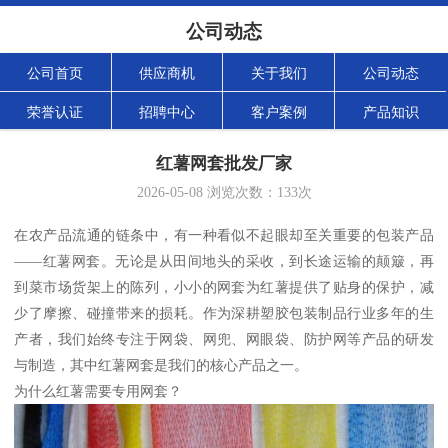
公司动态
公司首页
供应商机
关于我们
公司动态
荣誉认证
招聘中心
客户案例
产品知识
红薯网套批发厂家
2026-05-08
浏览次数：
133
次
在农产品流通的链条中，有一种看似不起眼却至关重要的包装产品
——红薯网套。无论是从田间地头的采收，到长途运输的颠簸，再
到菜市场货架上的陈列，小小的网套为红薯提供了贴身的保护，减
少了摩擦、碰撞带来的损耗。作为深耕塑胶包装制品行业多年的生
产者，我们始终专注于网袋、网兜、网眼袋、防护网等产品的研发
与制造，其中红薯网套是我们的核心产品之一。
为什么红薯需要专用网套？