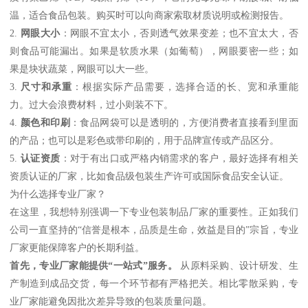
温，适合食品包装。购买时可以向商家索取材质说明或检测报告。
2.
网眼大小
：网眼不宜太小，否则透气效果变差；也不宜太大，否
则食品可能漏出。如果是软质水果（如葡萄），网眼要密一些；如
果是块状蔬菜，网眼可以大一些。
3.
尺寸和承重
：根据实际产品需要，选择合适的长、宽和承重能
力。过大会浪费材料，过小则装不下。
4.
颜色和印刷
：食品网袋可以是透明的，方便消费者直接看到里面
的产品；也可以是彩色或带印刷的，用于品牌宣传或产品区分。
5.
认证资质
：对于有出口或严格内销需求的客户，最好选择有相关
资质认证的厂家，比如食品级包装生产许可或国际食品安全认证。
为什么选择专业厂家？
在这里，我想特别强调一下专业包装制品厂家的重要性。正如我们
公司一直坚持的“信誉是根本，品质是生命，效益是目的”宗旨，专业
厂家更能保障客户的长期利益。
首先，专业厂家能提供“一站式”服务。
从原料采购、设计研发、生
产制造到成品交货，每一个环节都有严格把关。相比零散采购，专
业厂家能避免因批次差异导致的包装质量问题。