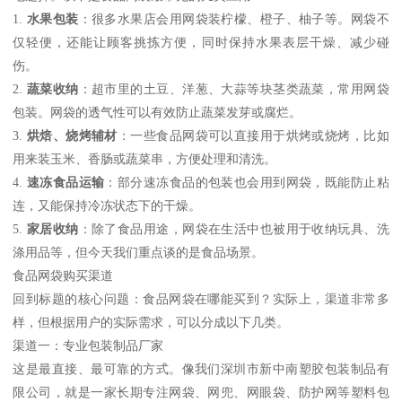
1.
水果包装
：很多水果店会用网袋装柠檬、橙子、柚子等。网袋不
仅轻便，还能让顾客挑拣方便，同时保持水果表层干燥、减少碰
伤。
2.
蔬菜收纳
：超市里的土豆、洋葱、大蒜等块茎类蔬菜，常用网袋
包装。网袋的透气性可以有效防止蔬菜发芽或腐烂。
3.
烘焙、烧烤辅材
：一些食品网袋可以直接用于烘烤或烧烤，比如
用来装玉米、香肠或蔬菜串，方便处理和清洗。
4.
速冻食品运输
：部分速冻食品的包装也会用到网袋，既能防止粘
连，又能保持冷冻状态下的干燥。
5.
家居收纳
：除了食品用途，网袋在生活中也被用于收纳玩具、洗
涤用品等，但今天我们重点谈的是食品场景。
食品网袋购买渠道
回到标题的核心问题：食品网袋在哪能买到？实际上，渠道非常多
样，但根据用户的实际需求，可以分成以下几类。
渠道一：专业包装制品厂家
这是最直接、最可靠的方式。像我们深圳市新中南塑胶包装制品有
限公司，就是一家长期专注网袋、网兜、网眼袋、防护网等塑料包