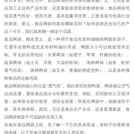
在日常生产和生活中，食品网袋的应用场景越来越广泛。无论是食
品加工企业的产品包装，还是家庭厨房里的食材收纳，食品网袋凭
借其透气性好、使用方便、成本低廉等优势，正逐渐成为包装行业
的新宠。那么，食品网袋到底在哪能买到？如何选择适合自己的产
品？今天，我们就来聊一聊这个话题。
食品网袋，顾名思义，是一种用于食品包装和储物的网眼状袋子。
它通常由塑料或尼龙等材料编织而成，网眼大小可以根据需求定
制。常见的应用包括：水果网袋（如橙子、苹果、柠檬的包装）、
蔬菜网袋（如土豆、洋葱、大蒜的收纳）、海鲜网袋（如鱼、虾的
透气包装）、烧烤网袋（如玉米、香肠的烤盘垫料）、以及各种预
制食品的运输包装。
食品网袋的核心特点是“透气性”。相比密封的塑料袋，网袋能让空气
自由流通，避免食品因水分积聚而变质。例如，买回家的土豆或洋
葱，如果装在密封袋里，很快会发霉；而装在网袋中，就能保持干
燥，延长保鲜期。因此，无论是食品生产企业，还是普通家庭，食
品网袋都是不可或缺的实用工具。
在购买食品网袋之前，先了解一下它的具体用途，有助于你更精准
地选择。以下是食品网袋最常见的几类应用：