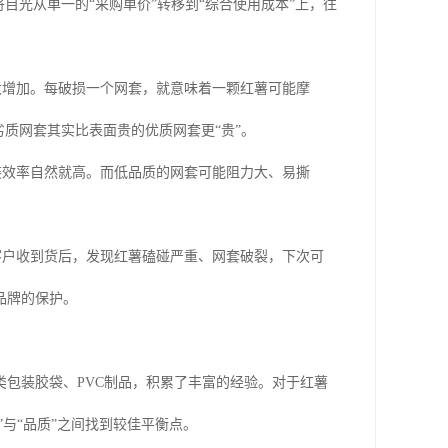
目光从单一的“采购单价”转移到“综合使用成本”上，往
大增加。每破损一个网套，就意味着一颗红薯可能摩
质网套其实比表面贵的优质网套更“贵”。
装效率自然就高。而低品质的网套可能阻力大、易撕
客户收到货后，发现红薯磕碰严重、网套破裂，下次可
品牌的保护。
包装胶袋、PVC制品，积累了丰富的经验。对于红薯
与“品质”之间找到较佳平衡点。