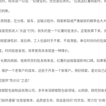
流时，经常说一句话：“较便宜的，往往是较贵的。”在挑选红薯网套时，将
的判断。
劣质网套，在分拣、装车、运输过程中，网套断裂或严重破损的概率会大
直接受损进入“次品”行列，损失的是一个红薯的批发价。这笔账算下来，劣
的网套弹性好、易拉伸，工人包装时手不累、不易滑脱，单位时间内的包
度。时间就是金钱，效率更高本身就是一种降价。
于长期向商超、电商供货的批发商来说，红薯的品相直接影响口碑。如果
。维护一个老客户的成本，远低于开发一个新客户。用好网套，是对自己
提供“性价比”之选？
南塑胶包装制品有限公司，多年来深耕塑胶包装领域，从网袋、网兜到各类
们始终遵循“信誉是根本，品质是生命，效益是目的”的宗旨，努力在“价格”