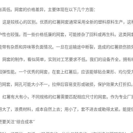
有高低。网套的价格差异，主要体现在以下几个方面：
：这是较核心的区别。优质的红薯网套通常采用全新的塑料原料生产，这
护性也较强。而一些价格低廉的网套，可能掺杂了回料或再生料。这类网
能带有杂质和异味等负面情况。一旦在运输途中断裂，造成的红薯损伤损
：网套的制作，看似简单，实则对工艺要求不低。我们的设备齐全，拥有
回弹性能。一个优秀的网套，在套上红薯后，应该能够贴合果形、均匀受
的网套，网孔可能大小不一，拉伸后容易变形或破损，保护效果大打折扣
：红薯有大有小，不同规格的红薯需要匹配相应尺寸的网套。作为专业厂
用大了，浪费材料，成本自然上去；用小了，套不进去或勒得太紧。能提
要关注“综合成本”