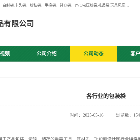
专业生产网袋，网套，塑料网，网扣，沐浴球，沐浴用品，胶袋，骨袋，自封袋,卡头袋，胶粘袋，手挽袋，背心袋，PVC电压胶袋.礼品袋.玩具风扇叶，屏蔽袋,等产品.
品有限公司
视频
公司介绍
公司动态
客
各行业的包装袋
时间：2025-05-16
浏览数：154
用于产品包装、运输、储存的重要工具，其材质、功能和设计因行业特性